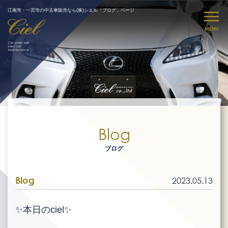
江南市・一宮市の中古車販売なら(株)シエル「ブログ」ページ
MENU
Car order sale
Used car
Maintenance
Blog
ブログ
Blog
2023.05.13
✨本日のciel✨