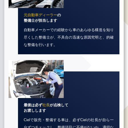
元自動車ディーラー
の
整備士が担当します
自動車メーカーでの経験から車のあらゆる構造を知り
尽くした整備士が、不具合の迅速な原因究明と、的確
な整備を行います。
最後は必ず
社長
が点検して
お渡しします
Cielで販売・整備する車は、必ずCielの社長が自ら一
台ずつチェックし、整備項目に不備がないか、適切な