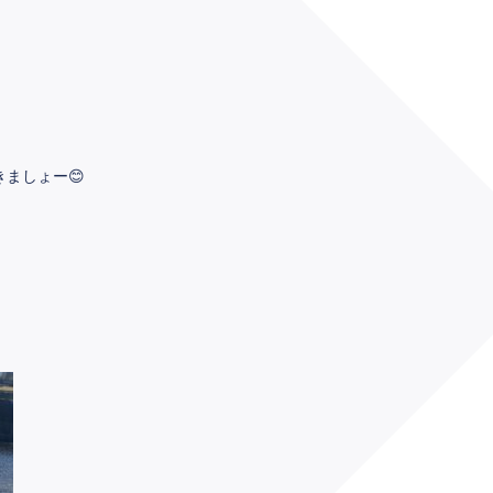
！
ましょー😊