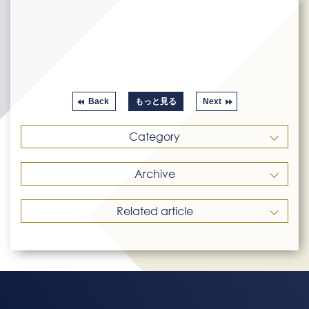
Back
もっと見る
Next
Category
Archive
Related article