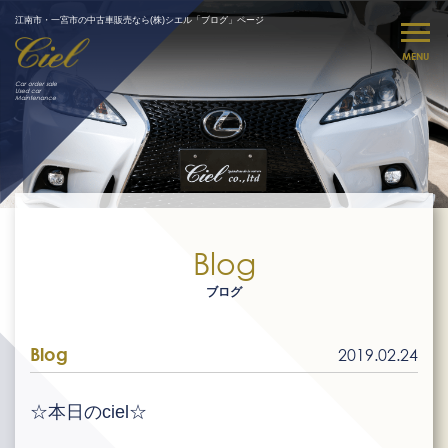
江南市・一宮市の中古車販売なら(株)シエル「ブログ」ページ
MENU
Car order sale
Used car
Maintenance
Blog
ブログ
Blog
2019.02.24
☆本日のciel☆